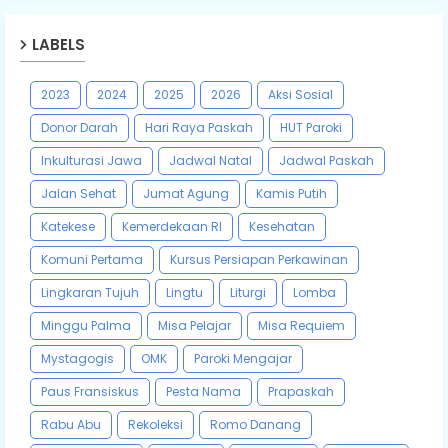
LABELS
2023
2024
2025
2026
Aksi Sosial
Donor Darah
Hari Raya Paskah
HUT Paroki
Inkulturasi Jawa
Jadwal Natal
Jadwal Paskah
Jalan Sehat
Jumat Agung
Kamis Putih
Katekese
Kemerdekaan RI
Kesehatan
Komuni Pertama
Kursus Persiapan Perkawinan
Lingkaran Tujuh
Lingtu
Liturgi
Lomba
Minggu Palma
Misa Pelajar
Misa Requiem
Mystagogis
OMK
Paroki Mengajar
Paus Fransiskus
Pesta Nama
Prapaskah
Rabu Abu
Rekoleksi
Romo Danang