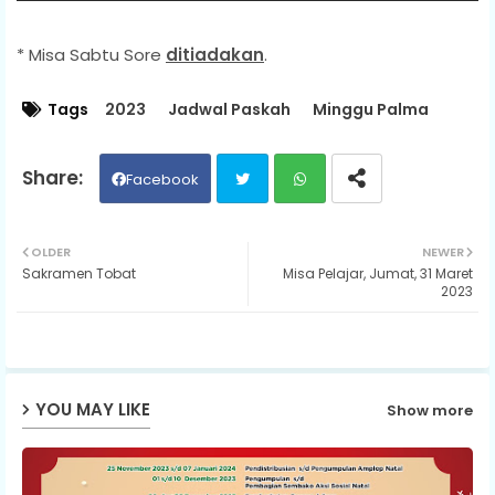
* Misa Sabtu Sore
ditiadakan
.
Tags
2023
Jadwal Paskah
Minggu Palma
Facebook
Twit
Wh
OLDER
NEWER
Sakramen Tobat
Misa Pelajar, Jumat, 31 Maret
ter
ats
2023
ap
p
YOU MAY LIKE
Show more